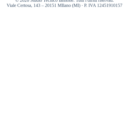
© 2026 Studio Tecnico Iannone. Tutti i diritti riservati.
Viale Certosa, 143 – 20151 MIlano (MI) · P. IVA 12451910157