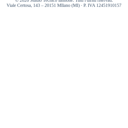
© 2026 Studio Tecnico Iannone. Tutti i diritti riservati.
Viale Certosa, 143 – 20151 MIlano (MI) · P. IVA 12451910157