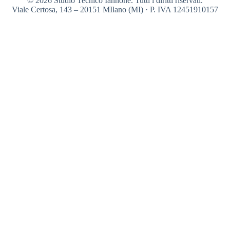
© 2026 Studio Tecnico Iannone. Tutti i diritti riservati.
Viale Certosa, 143 – 20151 MIlano (MI) · P. IVA 12451910157