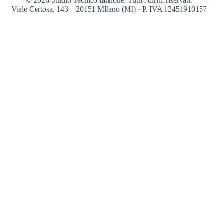
© 2026 Studio Tecnico Iannone. Tutti i diritti riservati.
Viale Certosa, 143 – 20151 MIlano (MI) · P. IVA 12451910157