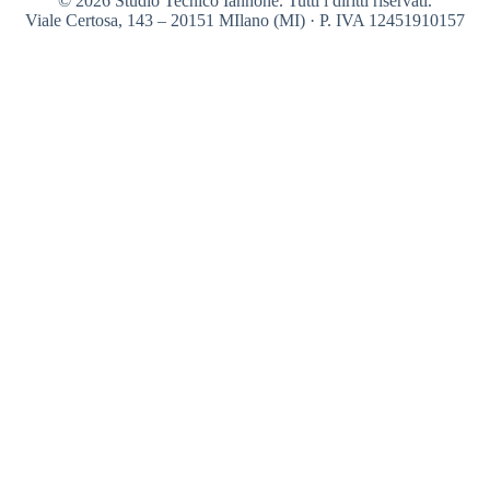
© 2026 Studio Tecnico Iannone. Tutti i diritti riservati.
Viale Certosa, 143 – 20151 MIlano (MI) · P. IVA 12451910157