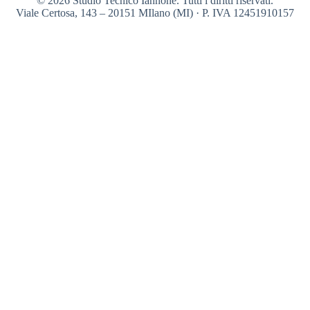
© 2026 Studio Tecnico Iannone. Tutti i diritti riservati.
Viale Certosa, 143 – 20151 MIlano (MI) · P. IVA 12451910157