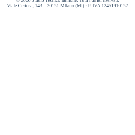
© 2026 Studio Tecnico Iannone. Tutti i diritti riservati.
Viale Certosa, 143 – 20151 MIlano (MI) · P. IVA 12451910157