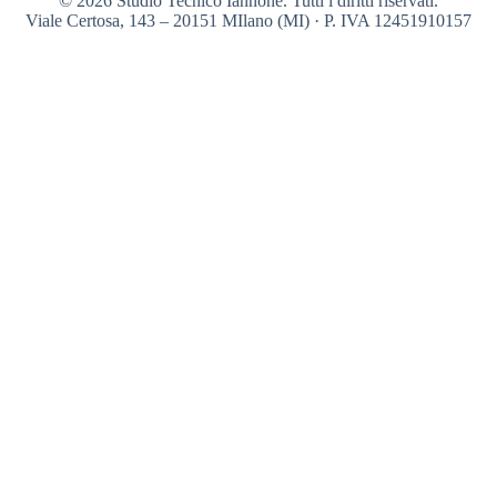
© 2026 Studio Tecnico Iannone. Tutti i diritti riservati.
Viale Certosa, 143 – 20151 MIlano (MI) · P. IVA 12451910157