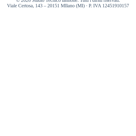
© 2026 Studio Tecnico Iannone. Tutti i diritti riservati.
Viale Certosa, 143 – 20151 MIlano (MI) · P. IVA 12451910157