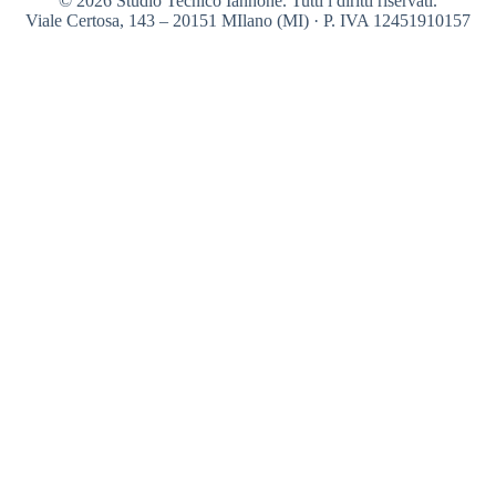
© 2026 Studio Tecnico Iannone. Tutti i diritti riservati.
Viale Certosa, 143 – 20151 MIlano (MI) · P. IVA 12451910157