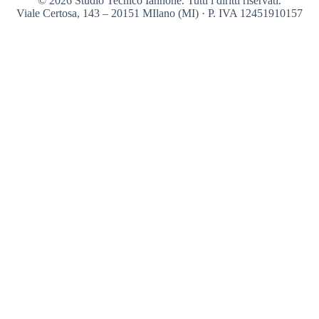
© 2026 Studio Tecnico Iannone. Tutti i diritti riservati.
Viale Certosa, 143 – 20151 MIlano (MI) · P. IVA 12451910157