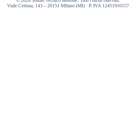
© 2026 Studio Tecnico Iannone. Tutti i diritti riservati.
Viale Certosa, 143 – 20151 MIlano (MI) · P. IVA 12451910157