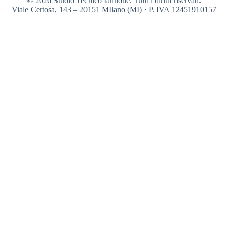
© 2026 Studio Tecnico Iannone. Tutti i diritti riservati.
Viale Certosa, 143 – 20151 MIlano (MI) · P. IVA 12451910157