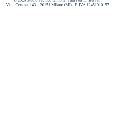
© 2026 Studio Tecnico Iannone. Tutti i diritti riservati.
Viale Certosa, 143 – 20151 MIlano (MI) · P. IVA 12451910157