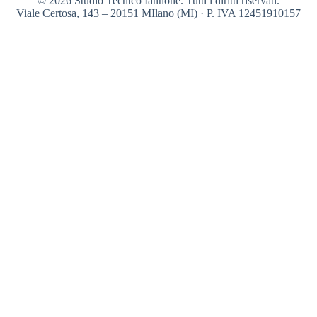
© 2026 Studio Tecnico Iannone. Tutti i diritti riservati.
Viale Certosa, 143 – 20151 MIlano (MI) · P. IVA 12451910157