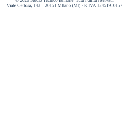
© 2026 Studio Tecnico Iannone. Tutti i diritti riservati.
Viale Certosa, 143 – 20151 MIlano (MI) · P. IVA 12451910157