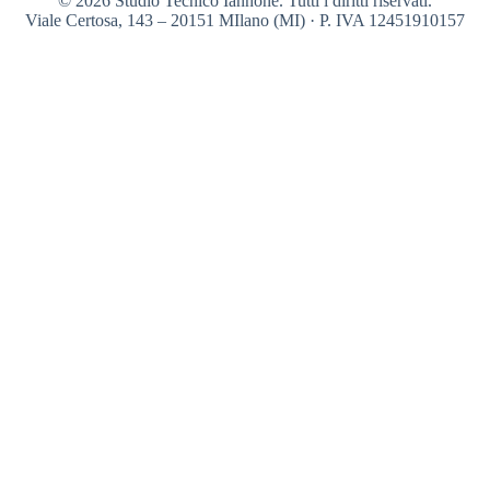
© 2026 Studio Tecnico Iannone. Tutti i diritti riservati.
Viale Certosa, 143 – 20151 MIlano (MI) · P. IVA 12451910157