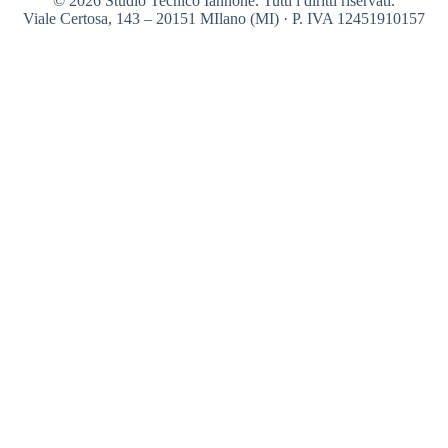
© 2026 Studio Tecnico Iannone. Tutti i diritti riservati.
Viale Certosa, 143 – 20151 MIlano (MI) · P. IVA 12451910157