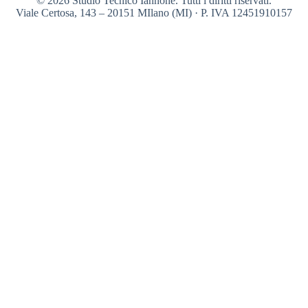
© 2026 Studio Tecnico Iannone. Tutti i diritti riservati.
Viale Certosa, 143 – 20151 MIlano (MI) · P. IVA 12451910157