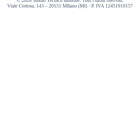
© 2026 Studio Tecnico Iannone. Tutti i diritti riservati.
Viale Certosa, 143 – 20151 MIlano (MI) · P. IVA 12451910157