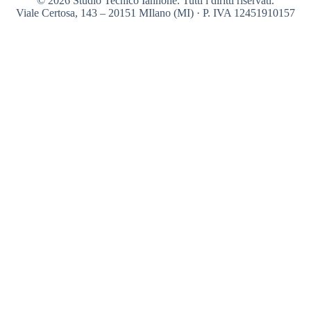
© 2026 Studio Tecnico Iannone. Tutti i diritti riservati.
Viale Certosa, 143 – 20151 MIlano (MI) · P. IVA 12451910157