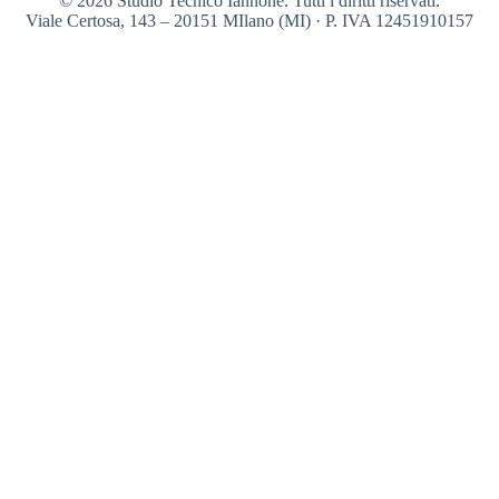
© 2026 Studio Tecnico Iannone. Tutti i diritti riservati.
Viale Certosa, 143 – 20151 MIlano (MI) · P. IVA 12451910157