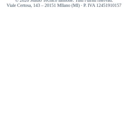
© 2026 Studio Tecnico Iannone. Tutti i diritti riservati.
Viale Certosa, 143 – 20151 MIlano (MI) · P. IVA 12451910157