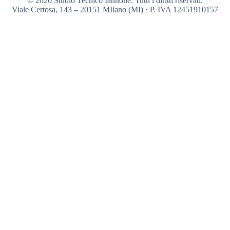
© 2026 Studio Tecnico Iannone. Tutti i diritti riservati.
Viale Certosa, 143 – 20151 MIlano (MI) · P. IVA 12451910157