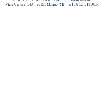
© 2026 Studio Tecnico Iannone. Tutti i diritti riservati.
Viale Certosa, 143 – 20151 MIlano (MI) · P. IVA 12451910157