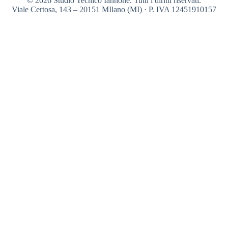
© 2026 Studio Tecnico Iannone. Tutti i diritti riservati.
Viale Certosa, 143 – 20151 MIlano (MI) · P. IVA 12451910157