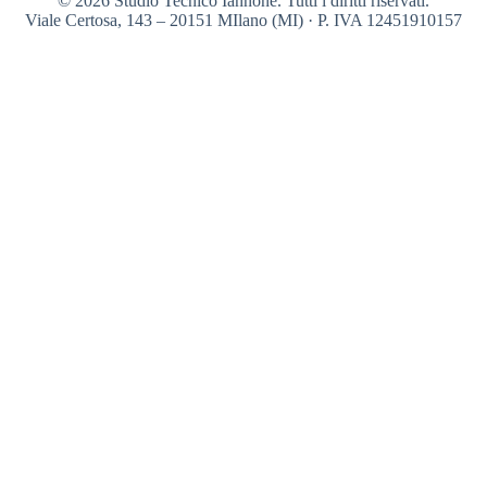
© 2026 Studio Tecnico Iannone. Tutti i diritti riservati.
Viale Certosa, 143 – 20151 MIlano (MI) · P. IVA 12451910157