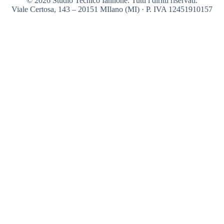
© 2026 Studio Tecnico Iannone. Tutti i diritti riservati.
Viale Certosa, 143 – 20151 MIlano (MI) · P. IVA 12451910157