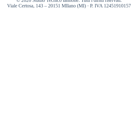
© 2026 Studio Tecnico Iannone. Tutti i diritti riservati.
Viale Certosa, 143 – 20151 MIlano (MI) · P. IVA 12451910157