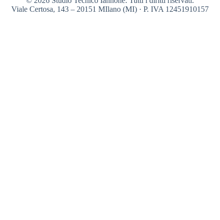
© 2026 Studio Tecnico Iannone. Tutti i diritti riservati.
Viale Certosa, 143 – 20151 MIlano (MI) · P. IVA 12451910157