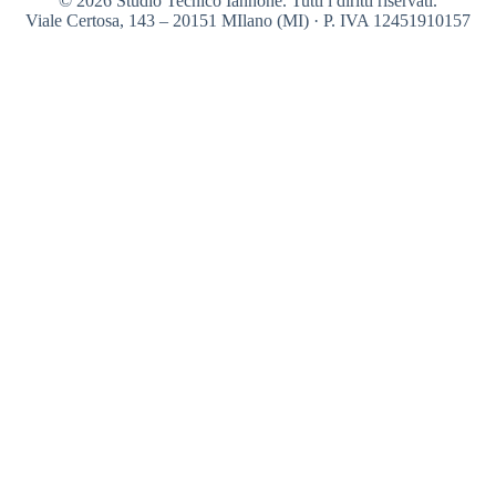
© 2026 Studio Tecnico Iannone. Tutti i diritti riservati.
Viale Certosa, 143 – 20151 MIlano (MI) · P. IVA 12451910157