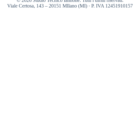
© 2026 Studio Tecnico Iannone. Tutti i diritti riservati.
Viale Certosa, 143 – 20151 MIlano (MI) · P. IVA 12451910157