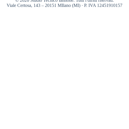
© 2026 Studio Tecnico Iannone. Tutti i diritti riservati.
Viale Certosa, 143 – 20151 MIlano (MI) · P. IVA 12451910157