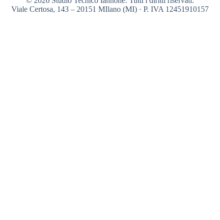
© 2026 Studio Tecnico Iannone. Tutti i diritti riservati.
Viale Certosa, 143 – 20151 MIlano (MI) · P. IVA 12451910157