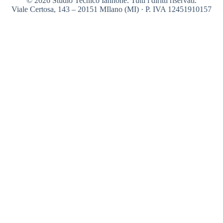
© 2026 Studio Tecnico Iannone. Tutti i diritti riservati.
Viale Certosa, 143 – 20151 MIlano (MI) · P. IVA 12451910157