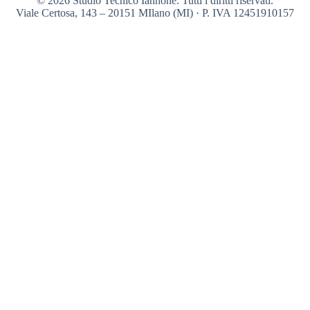
© 2026 Studio Tecnico Iannone. Tutti i diritti riservati.
Viale Certosa, 143 – 20151 MIlano (MI) · P. IVA 12451910157