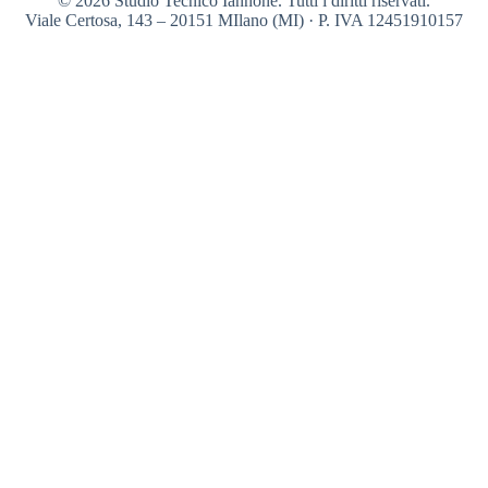
© 2026 Studio Tecnico Iannone. Tutti i diritti riservati.
Viale Certosa, 143 – 20151 MIlano (MI) · P. IVA 12451910157