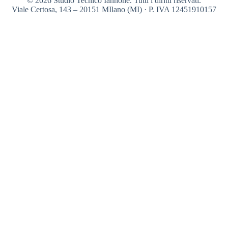
© 2026 Studio Tecnico Iannone. Tutti i diritti riservati.
Viale Certosa, 143 – 20151 MIlano (MI) · P. IVA 12451910157