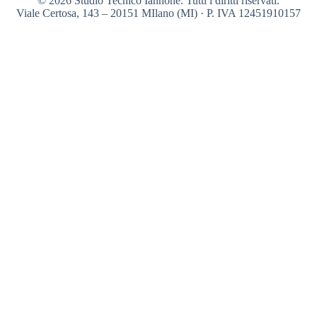
© 2026 Studio Tecnico Iannone. Tutti i diritti riservati.
Viale Certosa, 143 – 20151 MIlano (MI) · P. IVA 12451910157