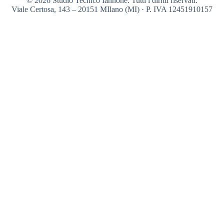
© 2026 Studio Tecnico Iannone. Tutti i diritti riservati.
Viale Certosa, 143 – 20151 MIlano (MI) · P. IVA 12451910157