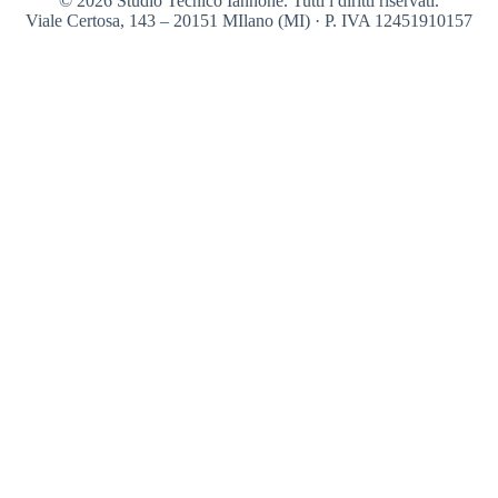
© 2026 Studio Tecnico Iannone. Tutti i diritti riservati.
Viale Certosa, 143 – 20151 MIlano (MI) · P. IVA 12451910157