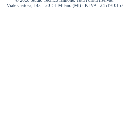
© 2026 Studio Tecnico Iannone. Tutti i diritti riservati.
Viale Certosa, 143 – 20151 MIlano (MI) · P. IVA 12451910157