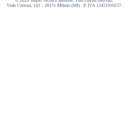
© 2026 Studio Tecnico Iannone. Tutti i diritti riservati.
Viale Certosa, 143 – 20151 MIlano (MI) · P. IVA 12451910157