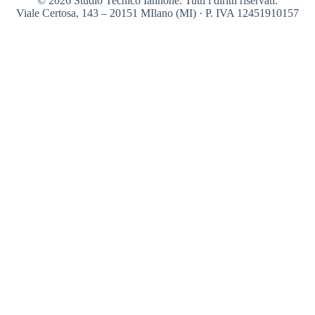
© 2026 Studio Tecnico Iannone. Tutti i diritti riservati.
Viale Certosa, 143 – 20151 MIlano (MI) · P. IVA 12451910157