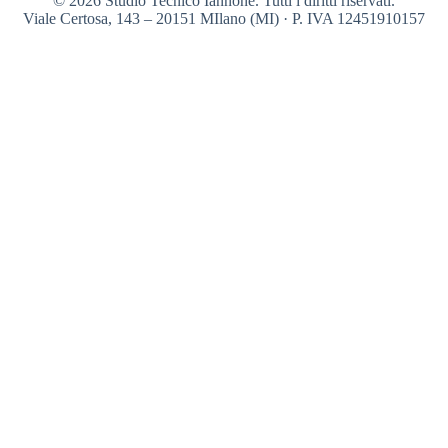
© 2026 Studio Tecnico Iannone. Tutti i diritti riservati.
Viale Certosa, 143 – 20151 MIlano (MI) · P. IVA 12451910157