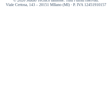
© 2026 Studio Tecnico Iannone. Tutti i diritti riservati.
Viale Certosa, 143 – 20151 MIlano (MI) · P. IVA 12451910157