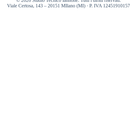
© 2026 Studio Tecnico Iannone. Tutti i diritti riservati.
Viale Certosa, 143 – 20151 MIlano (MI) · P. IVA 12451910157