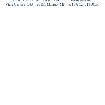
© 2026 Studio Tecnico Iannone. Tutti i diritti riservati.
Viale Certosa, 143 – 20151 MIlano (MI) · P. IVA 12451910157