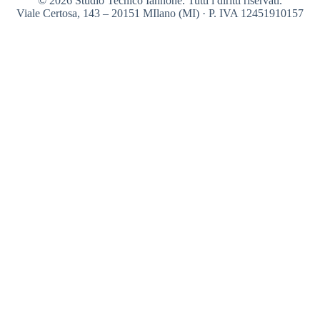
© 2026 Studio Tecnico Iannone. Tutti i diritti riservati.
Viale Certosa, 143 – 20151 MIlano (MI) · P. IVA 12451910157