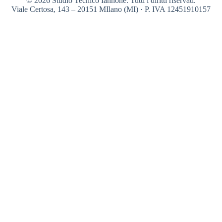
© 2026 Studio Tecnico Iannone. Tutti i diritti riservati.
Viale Certosa, 143 – 20151 MIlano (MI) · P. IVA 12451910157